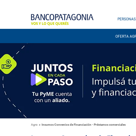
PERSONAS
OFERTA AG
Agro
Insumos Convenios de Financiación - Préstamos comerciales