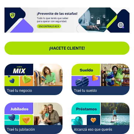
¡HACETE CLIENTE!
Traé tu negocio
Traé tu sueldo
Traé tu jubilación
Alcanzá eso que querés