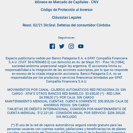
Idóneos en Mercado de Capitales - CNV
Código de Protección al Inversor
Cláusulas Legales
Resol. 02/21 Dir.Gral. Defensa del consumidor Córdoba
Seguinos en:
Espacio publicitario cedido por Banco Patagonia S.A. a GPAT Compañía Financiera
S.A.U. (CUIT 30-67856482-2) con domicilio en Av. de Mayo 701 - Piso 18 (1084);
sociedad anónima unipersonal según ley argentina.
El accionista limita su
responsabilidad a la integración de las acciones suscriptas, por lo que no responde
en exceso de la citada integración accionaria. Banco Patagonia S.A. no se
responsabiliza por los productos y servicios financieros brindados por GPAT
Compañía Financiera S.A.U.
MOVIMIENTOS POR CANAL: CAJEROS AUTOMÁTICOS RED PATAGONIA 24: SIN
CARGO - ATM´S OTROS BANCOS RED BANELCO: $3.630,00 (*) - RED LINK:
$4.598,00 (*)- POR CAJA: SIN CARGO
MANTENIMIENTO MENSUAL CUENTAS: CUENTA CORRIENTE: $30.855,00- CAJA DE
AHORROS PESOS: SIN CARGO
TARJETAS DE CRÉDITO INTERNACIONAL: COMISIÓN POR MANTENIMIENTO DE
CUENTA MENSUAL: $12.221,00 - COMISIÓN ANUAL POR SERVICIO: $206.305,00.
IVA INCLUIDO.
(*) El uso de la red de cajeros automáticos seguirá siendo gratuito para las
personas usuarias con cuentas sueldo, jubilaciones y beneficiarias/os de planes
sociales,
por decisión del Directorio del Banco Central de la República Argentina.