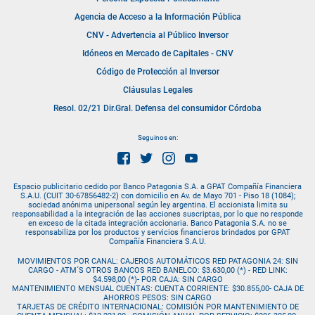
Agencia de Acceso a la Información Pública
CNV - Advertencia al Público Inversor
Idóneos en Mercado de Capitales - CNV
Código de Protección al Inversor
Cláusulas Legales
Resol. 02/21 Dir.Gral. Defensa del consumidor Córdoba
Seguinos en:
Espacio publicitario cedido por Banco Patagonia S.A. a GPAT Compañía Financiera
S.A.U. (CUIT 30-67856482-2) con domicilio en Av. de Mayo 701 - Piso 18 (1084);
sociedad anónima unipersonal según ley argentina.
El accionista limita su
responsabilidad a la integración de las acciones suscriptas, por lo que no responde
en exceso de la citada integración accionaria. Banco Patagonia S.A. no se
responsabiliza por los productos y servicios financieros brindados por GPAT
Compañía Financiera S.A.U.
MOVIMIENTOS POR CANAL: CAJEROS AUTOMÁTICOS RED PATAGONIA 24: SIN
CARGO - ATM´S OTROS BANCOS RED BANELCO: $3.630,00 (*) - RED LINK:
$4.598,00 (*)- POR CAJA: SIN CARGO
MANTENIMIENTO MENSUAL CUENTAS: CUENTA CORRIENTE: $30.855,00- CAJA DE
AHORROS PESOS: SIN CARGO
TARJETAS DE CRÉDITO INTERNACIONAL: COMISIÓN POR MANTENIMIENTO DE