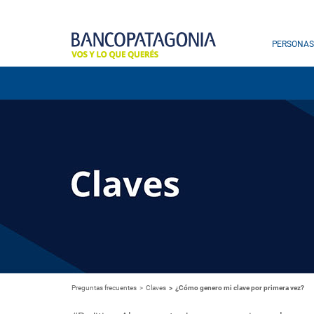
PERSONAS
Preguntas frecuentes
Claves
¿Cómo genero mi clave por primera vez?