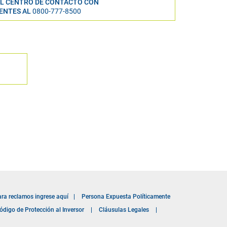
L CENTRO DE CONTACTO CON
IENTES AL
0800-777-8500
ara reclamos ingrese aquí
|
Persona Expuesta Políticamente
ódigo de Protección al Inversor
|
Cláusulas Legales
|