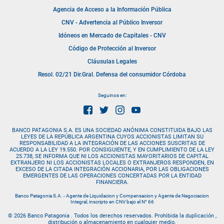
Agencia de Acceso a la Información Pública
CNV - Advertencia al Público Inversor
Idóneos en Mercado de Capitales - CNV
Código de Protección al Inversor
Cláusulas Legales
Resol. 02/21 Dir.Gral. Defensa del consumidor Córdoba
Seguinos en:
BANCO PATAGONIA S.A. ES UNA SOCIEDAD ANÓNIMA CONSTITUIDA BAJO LAS
LEYES DE LA REPÚBLICA ARGENTINA CUYOS ACCIONISTAS LIMITAN SU
RESPONSABILIDAD A LA INTEGRACIÓN DE LAS ACCIONES SUSCRITAS DE
ACUERDO A LA LEY 19.550. POR CONSIGUIENTE, Y EN CUMPLIMIENTO DE LA LEY
25.738, SE INFORMA QUE NI LOS ACCIONISTAS MAYORITARIOS DE CAPITAL
EXTRANJERO NI LOS ACCIONISTAS LOCALES O EXTRANJEROS RESPONDEN, EN
EXCESO DE LA CITADA INTEGRACIÓN ACCIONARIA, POR LAS OBLIGACIONES
EMERGENTES DE LAS OPERACIONES CONCERTADAS POR LA ENTIDAD
FINANCIERA.
Banco Patagonia S.A. - Agente de Liquidacion y Compensacion y Agente de Negociacion
Integral, inscripto en CNV bajo el N° 66
© 2026 Banco Patagonia . Todos los derechos reservados. Prohibida la duplicación ,
distribución o almacenamiento en cualquier medio.