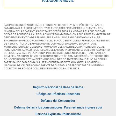
PATAGONIA MÓVIL
LAS INVERSIONES EN CUOTAS DEL FONDO NO CONSTITUYEN DEPÓSITOS EN BANCO
PATAGONIA S.A. A LOS FINES DE LEY DE ENTIDADES FINANCIERAS NI CUENTAN CON
NINGUNA DE LAS GARANTÍAS QUE TALES DEPÓSITOS A LA VISTA O A PLAZOS PUEDAN
GOZAR DE ACUERDO A LA LEGISLACIÓN Y REGLAMENTACIÓN APLICABLES EN MATERIA DE
DEPÓSITOS EN ENTIDADES FINANCIERAS. ASIMISMO, BANCO PATAGONIA S.A. SE
ENCUENTRA IMPEDIDO POR NORMAS DEL BANCO CENTRAL DE LA REPÚBLICA ARGENTINA
DE ASUMIR, TÁCITA O EXPRESAMENTE, COMPROMISO ALGUNO EN CUANTO AL
MANTENIMIENTO, EN CUALQUIER MOMENTO, DEL VALOR DEL CAPITAL INVERTIDO, AL
RENDIMIENTO, AL VALOR DEL RESCATE DE LAS CUOTASPARTANTES O AL OTORGAMIENTO
DE LIQUIDEZ A TAL FIN, PATAGONIA INVERSORA SE ENCUENTRA REGISTRADO ANTE LA
COMISION NACIONAL DE VALORES COMO AGENTE DE ADMINISTRACIÓN DE PRODUCTOS
DE INVERSIÓN COLECTIVA DE FONDOS COMUNES DE INVERSIÓN BAJO EL Nº 14, POR SU
PARTE, BANCO PATAGONIA S.A. SE ENCUENTRA REGISTRADO ANTE LA COMISIÓN
NACIONAL DE VALORES COMO AGENTE DE CUSTODIA DE PRODUCTOS DE INVERSIÓN
COLECTIVA DE FONDOS COMUNES DE INVERSIÓN BAJO EL Nº23.
Registro Nacional de Base de Datos
Código de Prácticas Bancarias
Defensa del Consumidor
Defensa de las y los consumidores. Para reclamos ingrese aquí
Persona Expuesta Políticamente