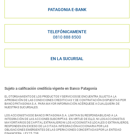
PATAGONIA E-BANK
TELEFÓNICAMENTE
0810 888 8500
EN LA SUCURSAL
Sujeto a calificación crediticia vigente en Banco Patagonia
EL OTORGAMIENTO DE LOS PRODUCTOS Y SERVICIOS SE ENCUENTRA SUJETO A LA
APROBACIÓN DE LAS CONDICIONES CREDITICIAS Y DE CONTRATACIÓN DISPUESTAS POR
BANCO PATAGONIA S.A. PARA MAYOR INFORMACIÓN ACÉRQUESE A CUALQUIERA DE
NUESTRAS SUCURSALES.
LOS ACCIONISTAS DE BANCO PATAGONIA S.A. LIMITAN SU RESPONSABILIDAD A LA
INTEGRACIÓN DE LAS ACCIONES SUSCRIPTAS. EN VIRTUD DE ELLO, NI LOS ACCIONISTAS
MAYORITARIOS DE CAPITAL EXTRANJERO NI LOS ACCIONISTAS LOCALES O EXTRANJEROS,
RESPONDEN EN EXCESO DE LA CITADA INTEGRACIÓN ACCIONARIA POR LAS
OBLIGACIONES EMERGENTES DE LAS OPERACIONES CONCERTADAS POR LA ENTIDAD
FINANCIERA. LEY 25.738.